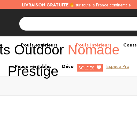
LIVRAISON GRATUITE
sur toute la France continentale
ne
Poufs extérieurs
Poufs intérieurs
Couss
ts
Outdoor
Nomade
Peaux véritables
Déco
Espace Pro
Prestige
SOLDES