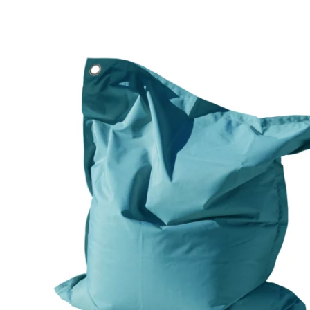
149,90
€
À partir de :