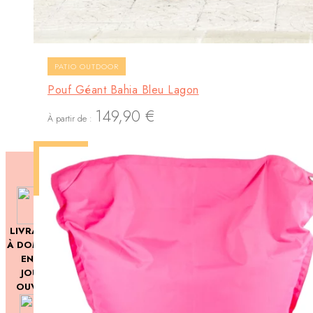
PATIO OUTDOOR
Pouf Géant Bahia Bleu Lagon
149,90
€
À partir de :
LIVRAISON
14 JOURS
À DOMICILE
POUR
EN 3-5
CHANGER
JOURS
D'AVIS
OUVRÉS