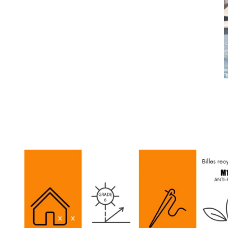
SOLAR XTREM
Pouf Géant extérieur Ilas Gris Anthracite
234,90
€