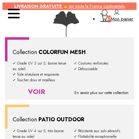
LIVRAISON GRATUITE
sur toute la France continentale
0
Mon panier
Collection
COLORFUN MESH
✓ Grade UV 3 sur 5, bonne tenue
✓ Coutures renforcées
au soleil
✓ Déhoussable
✓ Toile alvéolaire et respirante
✓ Toucher doux et moelleux
VOIR
En savoir plus sur cette collection
Collection
PATIO OUTDOOR
✓ Grade UV 4 sur 5, très bonne
✓ Résistante aux sols abrasifs
tenue au soleil
✓ Flottabilité exceptionnelle