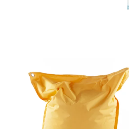
PATIO OUTDOOR
Pouf Géant Bahia Taupe
5.00
out of 5
149,90
€
À partir de :