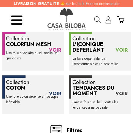
LIVRAISON GRATUITE
sur toute la France continentale
Collection
Collection
COLORFUN MESH
L'ICONIQUE
DÉPERLANT
VOIR
VOIR
Une toile alvéolaire aussi moelleuse
que douce
La toile déperlante, un
incontournable et un best-seller
Collection
Collection
COTON
TENDANCES DU
MOMENT
VOIR
VOIR
Une toile coton devenue un basique
inévitable
Fausse fourrure, lin... toutes les
tendances à ne pas rater
Filtres