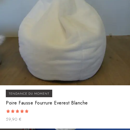
TENDANCE DU MOMENT
Poire Fausse Fourrure Everest Blanche
5.00
59,90
€
out of 5