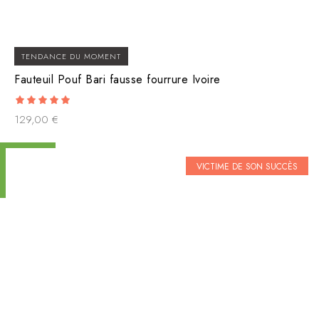
TENDANCE DU MOMENT
Fauteuil Pouf Bari fausse fourrure Ivoire
5.00
129,00
€
out of 5
VICTIME DE SON SUCCÈS