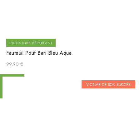
L'ICONIQUE DÉPERLANT
Fauteuil Pouf Bari Bleu Aqua
99,90
€
VICTIME DE SON SUCCÈS