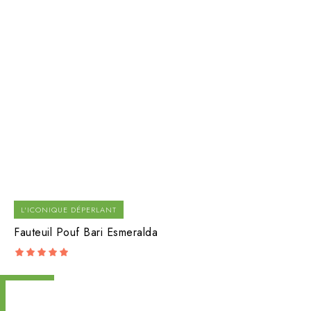
L'ICONIQUE DÉPERLANT
Fauteuil Pouf Bari Esmeralda
5.00
out of 5