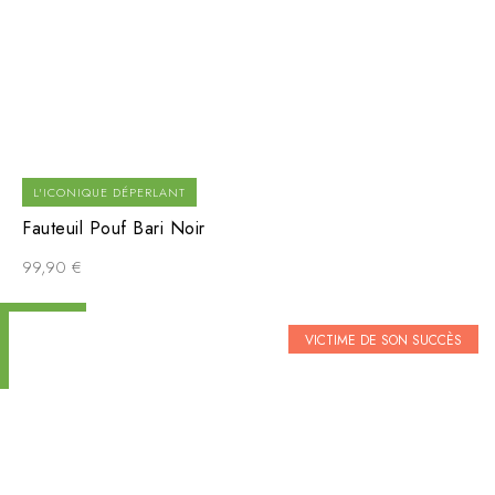
L'ICONIQUE DÉPERLANT
Fauteuil Pouf Bari Noir
99,90
€
VICTIME DE SON SUCCÈS