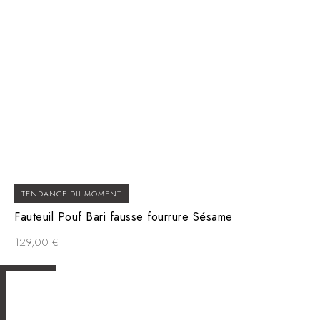
TENDANCE DU MOMENT
Fauteuil Pouf Bari fausse fourrure Sésame
129,00
€