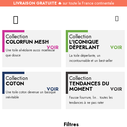
LIVRAISON GRATUITE 🔥
sur toute la France continentale
Collection
Collection
COLORFUN MESH
L'ICONIQUE
DÉPERLANT
VOIR
VOIR
Une toile alvéolaire aussi moelleuse
que douce
La toile déperlante, un
incontournable et un best-seller
Collection
Collection
COTON
TENDANCES DU
MOMENT
VOIR
VOIR
Une toile coton devenue un basique
inévitable
Fausse fourrure, lin... toutes les
tendances à ne pas rater
Filtres