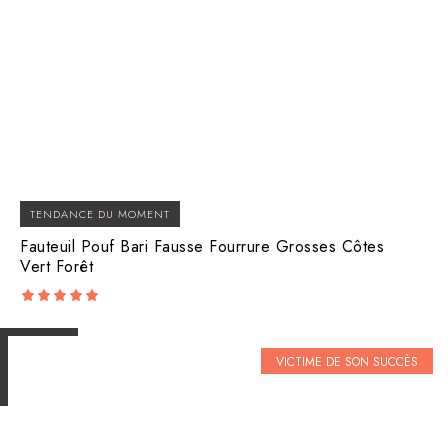
TENDANCE DU MOMENT
Fauteuil Pouf Bari Fausse Fourrure Grosses Côtes
Vert Forêt
5.00
out of 5
VICTIME DE SON SUCCÈS