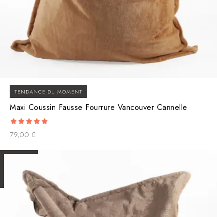
TENDANCE DU MOMENT
Maxi Coussin Fausse Fourrure Vancouver Cannelle
5.00
79,00
€
out of 5