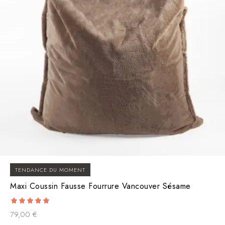
TENDANCE DU MOMENT
Maxi Coussin Fausse Fourrure Vancouver Sésame
5.00
79,00
€
out of 5