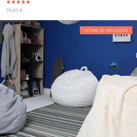
5.00
79,00
€
out of 5
VICTIME DE SON SUCCÈS