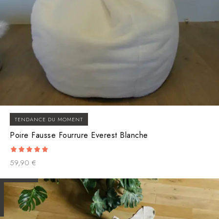
TENDANCE DU MOMENT
Poire Fausse Fourrure Everest Blanche
5.00
59,90
€
out of 5