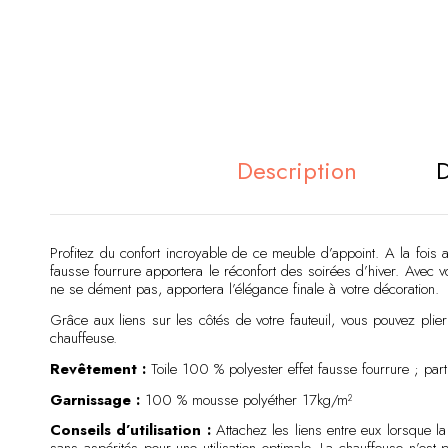
Description
D
Profitez du confort incroyable de ce meuble d’appoint. A la fois as
fausse fourrure apportera le réconfort des soirées d’hiver. Avec v
ne se dément pas, apportera l’élégance finale à votre décoration.
Grâce aux liens sur les côtés de votre fauteuil, vous pouvez plie
chauffeuse.
Revêtement :
Toile 100 % polyester effet fausse fourrure ; part
Garnissage :
100 % mousse polyéther 17kg/m²
Conseils d’utilisation :
Attachez les liens entre eux lorsque l