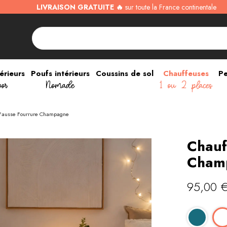
LIVRAISON GRATUITE 🔥
sur toute la France continentale
érieurs
Poufs intérieurs
Coussins de sol
Chauffeuses
Pe
oor
Nomade
1 ou 2 places
Fausse Fourrure Champagne
Chauf
Cham
95,00