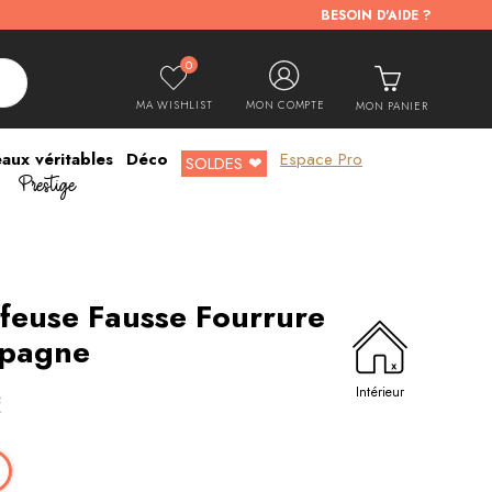
BESOIN D'AIDE ?
0
MA WISHLIST
MON COMPTE
MON PANIER
aux véritables
Déco
Espace Pro
Prestige
SOLDES ❤
feuse Fausse Fourrure
pagne
Intérieur
€