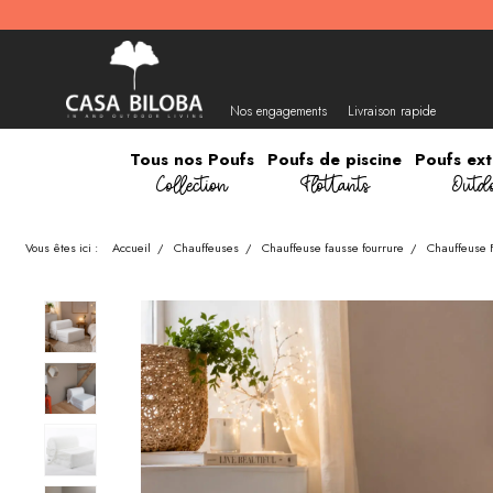
Nos engagements
Livraison rapide
Tous nos Poufs
Poufs de piscine
Poufs ext
Collection
Flottants
Outd
Vous êtes ici :
Accueil
/
Chauffeuses
/
Chauffeuse fausse fourrure
/
Chauffeuse 