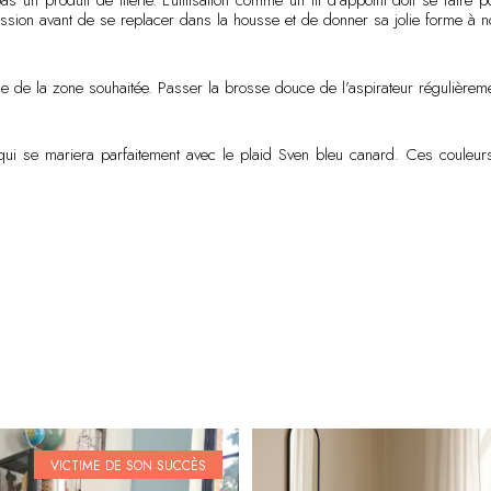
pas un produit de literie. L’utilisation comme un lit d’appoint doit se fai
on avant de se replacer dans la housse et de donner sa jolie forme à no
ge de la zone souhaitée. Passer la brosse douce de l’aspirateur régulièreme
ui se mariera parfaitement avec le plaid Sven bleu canard. Ces couleurs, 
VICTIME DE SON SUCCÈS