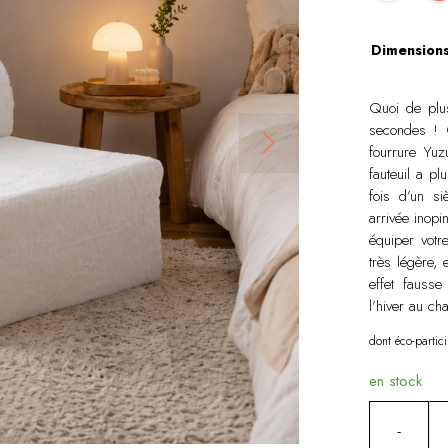
Dimension
Quoi de plus
secondes ! C
fourrure Yuz
fauteuil a pl
fois d’un s
arrivée inop
équiper votr
très légère, 
effet fausse
l’hiver au ch
dont éco-partici
en stock