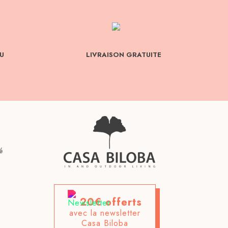
U
LIVRAISON GRATUITE
é
20€ offerts
avec la newsletter
Casa Biloba