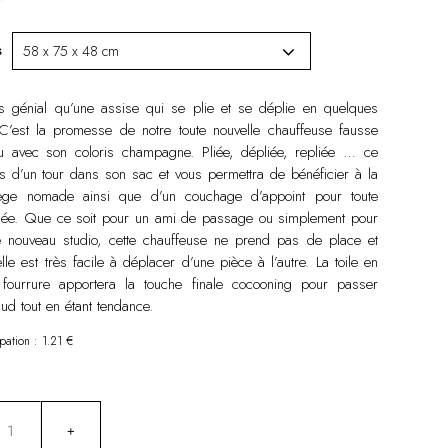
s
 génial qu’une assise qui se plie et se déplie en quelques
’est la promesse de notre toute nouvelle chauffeuse fausse
u avec son coloris champagne. Pliée, dépliée, repliée … ce
us d’un tour dans son sac et vous permettra de bénéficier à la
iège nomade ainsi que d’un couchage d’appoint pour toute
inée. Que ce soit pour un ami de passage ou simplement pour
e nouveau studio, cette chauffeuse ne prend pas de place et
elle est très facile à déplacer d’une pièce à l’autre. La toile en
 fourrure apportera la touche finale cocooning pour passer
aud tout en étant tendance.
pation : 1.21 €