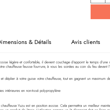
Alternative
imensions & Détails
Avis clients
sise légère et confortable, il devient couchage d’appoint le temps d’une nu
otre chauffeuse fausse fourrure, à vous les soirées au coin du feu devant l
r et déplier à votre guise votre chauffeuse, tout en gagnant un maximum de
ies intérieures en non-tissé polypropylène
a chauffeuse Yuzu est en position assise. Cela permettra un meilleur maintie