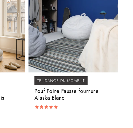
TENDANCE DU MOMENT
Pouf Poire Fausse fourrure
is
Alaska Blanc
5.00
out of 5