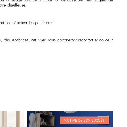
re pour un usage ponctuel. Produit non déhoussable : les plaques de
tre chauffeuse.
nt pour éliminer les poussières.
très tendances, cet hiver, vous apporteront réconfort et douceur
VICTIME DE SON SUCCÈS