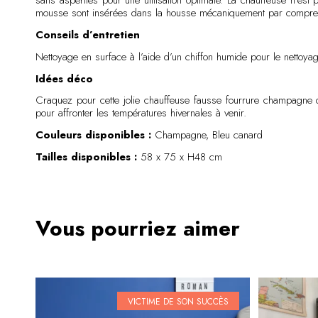
sans aspérités pour une utilisation optimale. La chauffeuse n’est 
mousse sont insérées dans la housse mécaniquement par compressi
Conseils d’entretien
Nettoyage en surface à l’aide d’un chiffon humide pour le nettoya
Idées déco
Craquez pour cette jolie chauffeuse fausse fourrure champagne q
pour affronter les températures hivernales à venir.
Couleurs disponibles :
Champagne, Bleu canard
Tailles disponibles :
58 x 75 x H48 cm
Vous pourriez aimer
VICTIME DE SON SUCCÈS