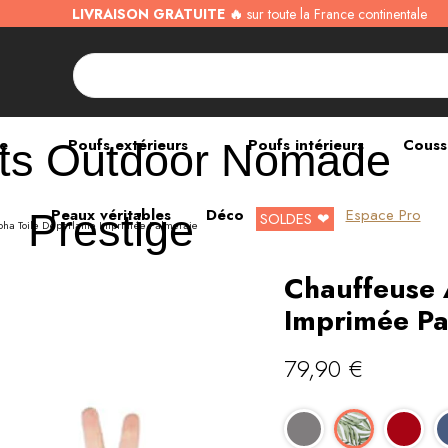
LIVRAISON GRATUITE 🔥
sur toute la France continentale
ne
Poufs extérieurs
Poufs intérieurs
Couss
ts
Outdoor
Nomade
Peaux véritables
Déco
Espace Pro
Prestige
SOLDES ❤
oha Toile Déperlante Imprimée Palmeraie
Chauffeuse 
Imprimée Pa
79,90
€