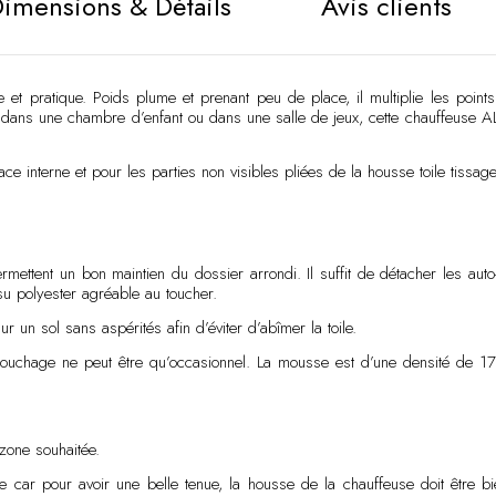
imensions & Détails
Avis clients
 et pratique. Poids plume et prenant peu de place, il multiplie les points p
ise dans une chambre d’enfant ou dans une salle de jeux, cette chauffeuse A
ce interne et pour les parties non visibles pliées de la housse toile tissage
ermettent un bon maintien du dossier arrondi. Il suffit de détacher les auto
ssu polyester agréable au toucher.
ur un sol sans aspérités afin d’éviter d’abîmer la toile.
me couchage ne peut être qu’occasionnel. La mousse est d’une densité de 
zone souhaitée.
car pour avoir une belle tenue, la housse de la chauffeuse doit être bi