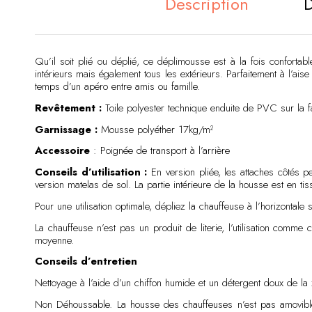
Description
D
Qu’il soit plié ou déplié, ce déplimousse est à la fois confortable
intérieurs mais également tous les extérieurs. Parfaitement à l’a
temps d’un apéro entre amis ou famille.
Revêtement :
Toile polyester technique enduite de PVC sur la fa
Garnissage :
Mousse polyéther 17kg/m²
Accessoire
: Poignée de transport à l’arrière
Conseils d’utilisation :
En version pliée, les attaches côtés p
version matelas de sol. La partie intérieure de la housse est en ti
Pour une utilisation optimale, dépliez la chauffeuse à l’horizontale s
La chauffeuse n’est pas un produit de literie, l’utilisation com
moyenne.
Conseils d’entretien
Nettoyage à l’aide d’un chiffon humide et un détergent doux de la 
Non Déhoussable. La housse des chauffeuses n’est pas amovible 