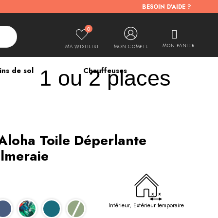
BESOIN D'AIDE ?
0
MON PANIER
MA WISHLIST
MON COMPTE
ins de sol
Chauffeuses
1 ou 2 places
Aloha Toile Déperlante
lmeraie
Intérieur, Extérieur temporaire