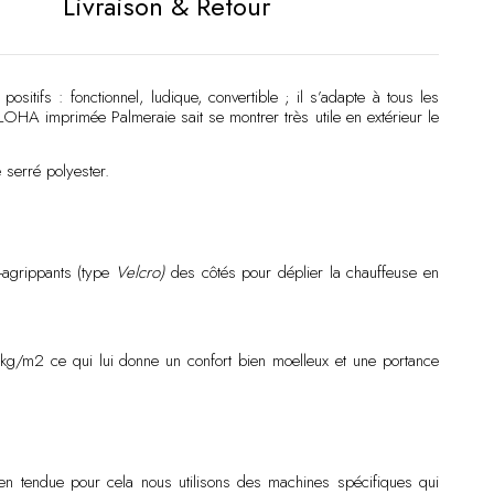
Livraison & Retour
ositifs : fonctionnel, ludique, convertible ; il s’adapte à tous les
LOHA imprimée Palmeraie sait se montrer très utile en extérieur le
 serré polyester.
-agrippants (type
Velcro)
des côtés pour déplier la chauffeuse en
17kg/m2 ce qui lui donne un confort bien moelleux et une portance
en tendue pour cela nous utilisons des machines spécifiques qui