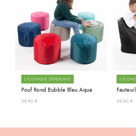
L'ICONIQUE DÉPERLANT
L'ICONI
Pouf Rond Bubble Bleu Aqua
Fauteui
39,90
€
99,90
€