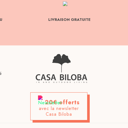
U
LIVRAISON GRATUITE
é
20€ offerts
avec la newsletter
Casa Biloba