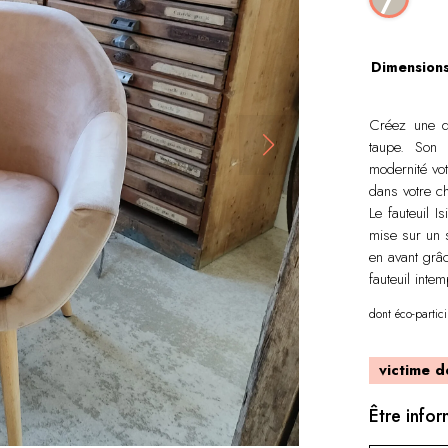
Dimension
Créez une dé
taupe. Son 
modernité vot
dans votre c
Le fauteuil 
mise sur un s
en avant grâ
fauteuil intem
dont éco-partic
victime d
Être info