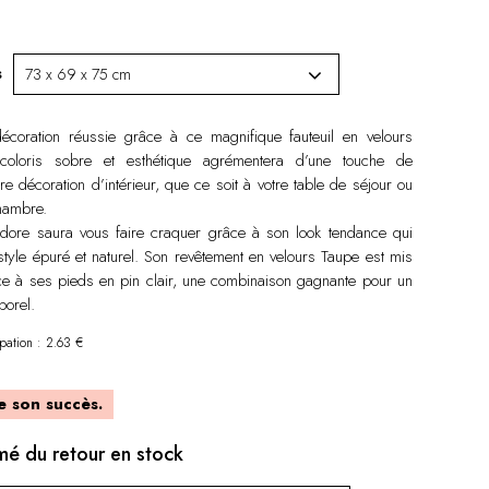
s
coration réussie grâce à ce magnifique fauteuil en velours
coloris sobre et esthétique agrémentera d’une touche de
re décoration d’intérieur, que ce soit à votre table de séjour ou
hambre.
Isidore saura vous faire craquer grâce à son look tendance qui
tyle épuré et naturel. Son revêtement en velours Taupe est mis
ce à ses pieds en pin clair, une combinaison gagnante pour un
porel.
ipation : 2.63 €
e son succès.
rmé du retour en stock