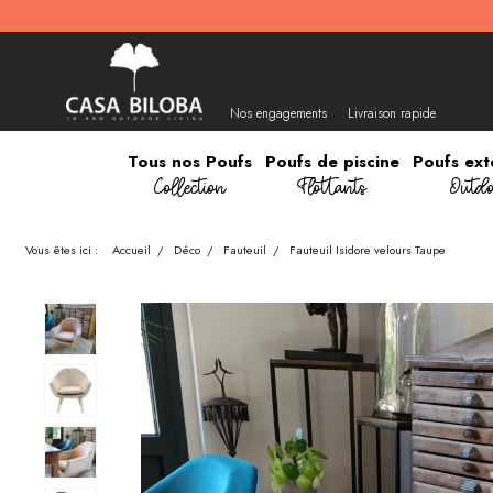
Nos engagements
Livraison rapide
Tous nos Poufs
Poufs de piscine
Poufs ext
Collection
Flottants
Outdo
Vous êtes ici :
Accueil
/
Déco
/
Fauteuil
/
Fauteuil Isidore velours Taupe