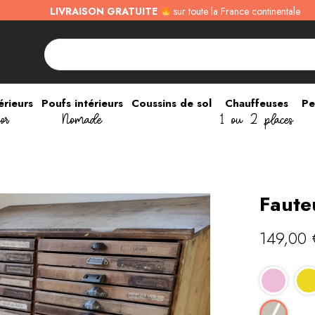
LIVRAISON GRATUITE
sur toute la France continentale
érieurs
Poufs intérieurs
Coussins de sol
Chauffeuses
Pe
or
Nomade
1 ou 2 places
Faute
149,00