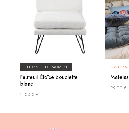
TENDANCE DU MOMENT
MATELAS
Fauteuil Éloïse bouclette
Matelas
blanc
39,00
€
210,00
€