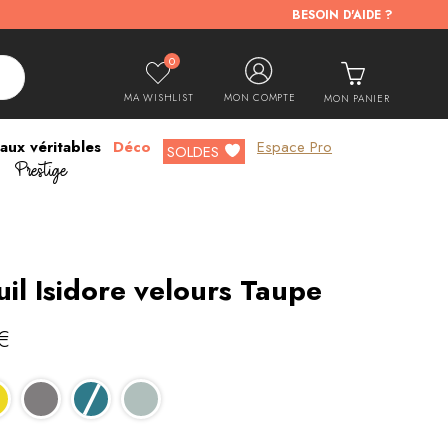
BESOIN D'AIDE ?
0
MA WISHLIST
MON COMPTE
MON PANIER
aux véritables
Déco
Espace Pro
Prestige
SOLDES
uil Isidore velours Taupe
€