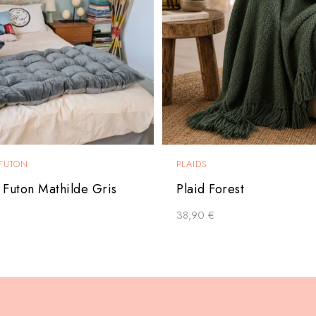
 FUTON
PLAIDS
 Futon Mathilde Gris
Plaid Forest
38,90
€