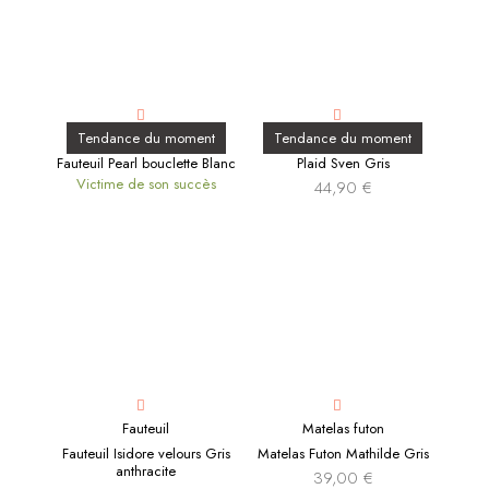
Tendance du moment
Tendance du moment
Fauteuil Pearl bouclette Blanc
Plaid Sven Gris
Victime de son succès
44,90
€
Fauteuil
Matelas futon
Fauteuil Isidore velours Gris
Matelas Futon Mathilde Gris
anthracite
39,00
€