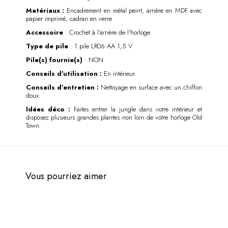
Matériaux :
Encadrement en métal peint, arrière en MDF avec
papier imprimé, cadran en verre
Accessoire
: Crochet à l’arrière de l’horloge.
Type de pile
: 1 pile LR06 AA 1,5 V
Pile(s) fournie(s)
: NON
Conseils d’utilisation :
En intérieur
Conseils d’entretien :
Nettoyage en surface avec un chiffon
doux.
Idées déco :
Faites entrer la jungle dans votre intérieur et
disposez plusieurs grandes plantes non loin de votre horloge Old
Town.
Vous pourriez aimer