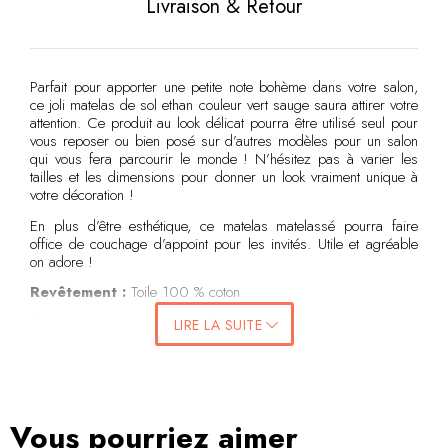
Livraison & Retour
Parfait pour apporter une petite note bohème dans votre salon,
ce joli matelas de sol ethan couleur vert sauge saura attirer votre
attention. Ce produit au look délicat pourra être utilisé seul pour
vous reposer ou bien posé sur d’autres modèles pour un salon
qui vous fera parcourir le monde ! N’hésitez pas à varier les
tailles et les dimensions pour donner un look vraiment unique à
votre décoration !
En plus d’être esthétique, ce matelas matelassé pourra faire
office de couchage d’appoint pour les invités. Utile et agréable
on adore !
Revêtement :
Toile 100 % coton
Garnissage :
100 % coton recyclé
LIRE LA SUITE
Conseils d’utilisation
Pour une utilisation optimale et afin de prévenir la détérioration
des couleurs, il est recommandé de ne pas exposer ce produit
aux rayons du soleil (ou de la lune) même au travers d’une vitre.
Vous pourriez aimer
Ceci pourrait endommager votre produit en coton. Les produits