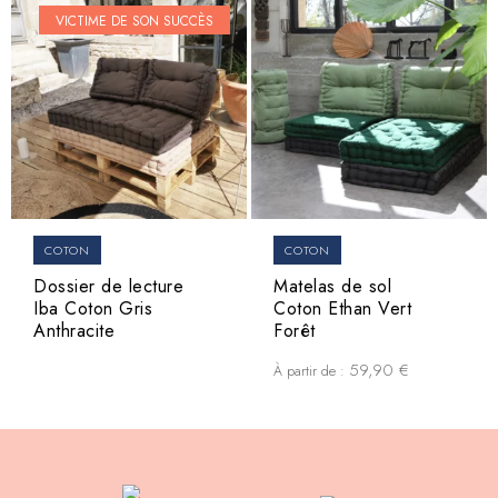
VICTIME DE SON SUCCÈS
COTON
COTON
Dossier de lecture
Matelas de sol
Iba Coton Gris
Coton Ethan Vert
Anthracite
Forêt
59,90
€
À partir de :