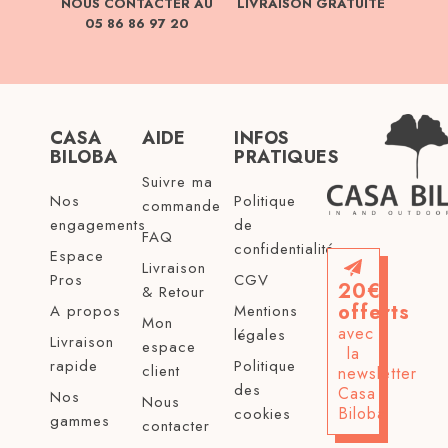
NOUS CONTACTER AU
LIVRAISON GRATUITE
05 86 86 97 20
CASA
AIDE
INFOS
BILOBA
PRATIQUES
Suivre ma
Nos
Politique
commande
engagements
de
FAQ
confidentialité
Espace
Livraison
Pros
CGV
20€
& Retour
offerts
A propos
Mentions
Mon
avec
légales
Livraison
espace
la
rapide
Politique
client
newsletter
des
Casa
Nos
Nous
Biloba
cookies
gammes
contacter