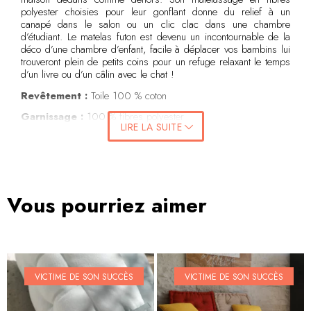
polyester choisies pour leur gonflant donne du relief à un
canapé dans le salon ou un clic clac dans une chambre
d’étudiant. Le matelas futon est devenu un incontournable de la
déco d’une chambre d’enfant, facile à déplacer vos bambins lui
trouveront plein de petits coins pour un refuge relaxant le temps
d’un livre ou d’un câlin avec le chat !
Revêtement :
Toile 100 % coton
Garnissage :
100 % fibres polyester
LIRE LA SUITE
Accessoires
: 4 pompons aux angles. Liens de maintien en
coton à nouer. Les liens ne sont pas cousus au matelas futon
pour qu’ils ne gênent pas les utilisateurs ou les plus petits
lorsque le matelas est déplié. Mettez-les de côté lorsque votre
matelas n’a pas à être maintenu roulé.
Vous pourriez aimer
Conseils d’utilisation
Pour une utilisation optimale, il est recommandé de ne pas
placer ce produit de manière prolongée en contact avec les
rayons du soleil (même derrière une vitre ou une baie vitrée)
pour éviter que les couleurs n’en soient altérées. Le matelas de
VICTIME DE SON SUCCÈS
VICTIME DE SON SUCCÈS
sol futon n’apprécie pas non plus les espaces humides. Pensez
à le garder au sec.