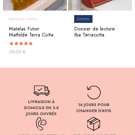
MATELAS FUTON
COTON
Matelas Futon
Dossier de lecture
Mathilde Terra Cotta
Iba Terracotta
5.00
39,00
€
out of 5
LIVRAISON À
14 JOURS POUR
DOMICILE EN 3-5
CHANGER D'AVIS
JOURS OUVRÉS