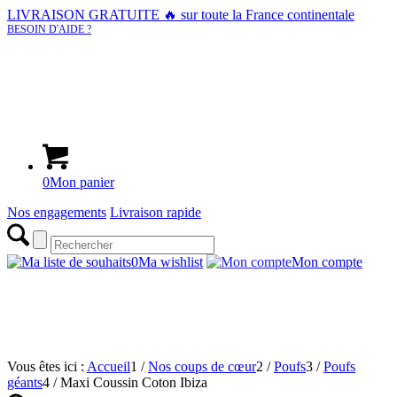
LIVRAISON GRATUITE 🔥
sur toute la France continentale
BESOIN D'AIDE ?
0
Mon panier
Nos engagements
Livraison rapide
0
Ma wishlist
Mon compte
Vous êtes ici :
Accueil
1
/
Nos coups de cœur
2
/
Poufs
3
/
Poufs
géants
4
/
Maxi Coussin Coton Ibiza