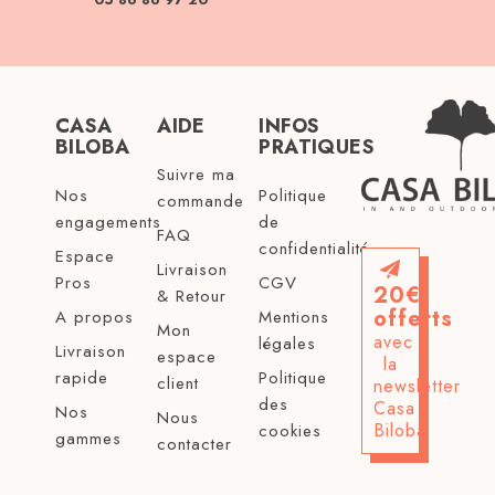
CASA
AIDE
INFOS
BILOBA
PRATIQUES
Suivre ma
Nos
Politique
commande
engagements
de
FAQ
confidentialité
Espace
Livraison
Pros
CGV
20€
& Retour
offerts
A propos
Mentions
Mon
avec
légales
Livraison
espace
la
rapide
Politique
client
newsletter
des
Casa
Nos
Nous
Biloba
cookies
gammes
contacter