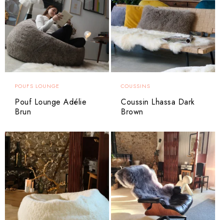
carde à dents métalliques. Nettoyez ponctuellement une tache
avec un chiffon humide et du savon au ph neutre, rincez et
laissez sécher.
Nettoyage à sec recommandé.
POUFS LOUNGE
COUSSINS
Pouf Lounge Adélie
Coussin Lhassa Dark
Brun
Brown