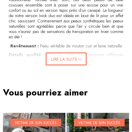
cousues ensemble sont à poser sur une assise pour un vrai
confort ou au sol en version tapis près d’un canapé. La longueur
de notre version Iwok duo est idéale en bout de lit pour un effet
chic saisissant. Contrairement aux peaux synthétiques les peaux
naturelles sont agréables parce que l’air y circule bien et que
vous n’aurez pas de sensations de transpiration en hiver comme
en été !
Revêtement :
Peau véritable de mouton cuir et laine naturelle
Détails qualité
: Chaque peau est légèrement différente
LIRE LA SUITE
puisque c’est un produit naturel.
La fourrure éthique :
Si la fourrure est un produit
magnifique avec une qualité remarquable, chez Casa Biloba
nous mettons un point d’honneur à ce qu’elle provienne de
sources responsables. C’est pourquoi tous les produits Casa
Vous pourriez aimer
Biloba fabriqués à partir de peaux véritables proviennent du
commerce et de de tannage éthique et responsable. Cela
signifie que la fourrure utilisée provient des animaux qui ont déjà
élevés pour leur viande et est donc un produit dérivé de
l’industrie alimentaire.
Conseils d’entretien :
Secouer régulièrement la peau en
VICTIME DE SON SUCCÈS
VICTIME DE SON SUCCÈS
extérieur pour retrouver le gonflant de la laine et brosser
quelques fois par an avec une brosse pour pelage canin type