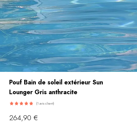
Pouf Bain de soleil extérieur Sun
Lounger Gris anthracite
(
1
avis client)
Noté
5.00
264,90
€
sur 5 basé
sur
notation
1
client