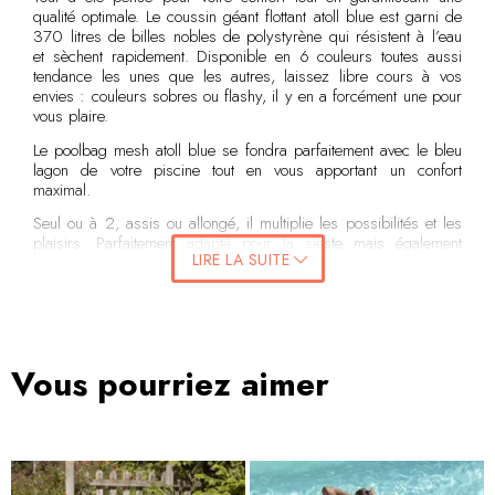
qualité optimale. Le coussin géant flottant atoll blue est garni de
370 litres de billes nobles de polystyrène qui résistent à l’eau
et sèchent rapidement. Disponible en 6 couleurs toutes aussi
tendance les unes que les autres, laissez libre cours à vos
envies : couleurs sobres ou flashy, il y en a forcément une pour
vous plaire.
Le poolbag mesh atoll blue se fondra parfaitement avec le bleu
lagon de votre piscine tout en vous apportant un confort
maximal.
Seul ou à 2, assis ou allongé, il multiplie les possibilités et les
plaisirs. Parfaitement adapté pour la sieste mais également
LIRE LA SUITE
surdoué dans les discussions à n’en plus finir avec les amis,
c’est un vrai caméléon. Il s’adapte à toutes les situations.
Revêtement :
Toile 100% Polyester, Tissage alvéolaire en
maille épaisse matelassée : permet à l’eau d’entrer dans le pouf
et d’en sortir facilement. Housse amovible. Sous housse
Vous pourriez aimer
contenant le garnissage en filet polyester.
A noter : pour tout achat d'une housse seule, donc sans
garnissage polystyrène, les traces laissées par le pliage de la
housse s'estompent avec le temps. Il ne s'agit donc pas d'un
défaut de fabrication ou d'une mauvaise qualité pouvant entraîner
un dédommagement.