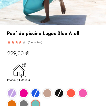
Pouf de piscine Lagos Bleu Atoll
(
3
avis client)
Noté
229,00
€
4.33
sur
5 basé sur
notations
3
client
Intérieur, Extérieur