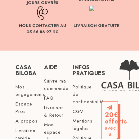
JOURS OUVRÉS
NOUS CONTACTER AU
LIVRAISON GRATUITE
05 86 86 97 20
CASA
AIDE
INFOS
BILOBA
PRATIQUES
Suivre ma
Nos
Politique
commande
engagements
de
FAQ
confidentialité
Espace
Livraison
Pros
CGV
20€
& Retour
offerts
A propos
Mentions
Mon
avec
légales
Livraison
espace
la
rapide
Politique