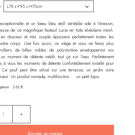
s
xceptionnelle et un beau bleu atoll véritable ode à l’évasion,
esse de ce magnifique fauteuil Lucie en toile alvéolaire mesh.
t en douceur et très souple épousera parfaitement toutes les
otre corps. Une fois assis, ce siège et vous ne ferez plus
milliers de billes nobles de polystyrène envelopperont vos
un moment de détente inédit, tout ça sur l’eau. Parfaitement
e, à vous les moments de détente confortablement installé pour
 Ce pouf peut être utilisé sur une terrasse, un jardin voire
ieur. Un produit nomade, multifonction … un petit bijou.
ipation : 2.63 €
Ajouter au panier