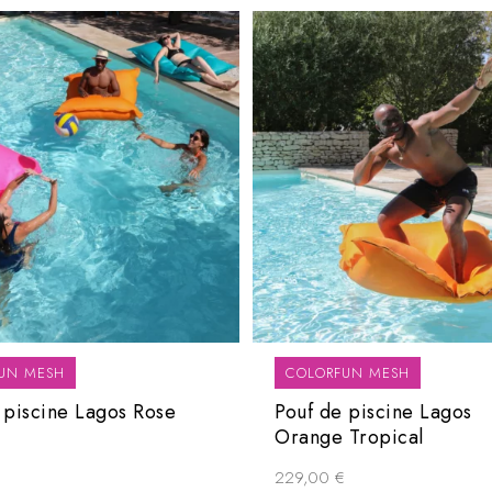
UN MESH
COLORFUN MESH
 piscine Lagos Rose
Pouf de piscine Lagos
Orange Tropical
€
229,00
€