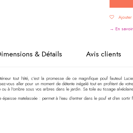
Ajouter 
Alternative
→ En savoir 
imensions & Détails
Avis clients
térieur tout l'été, c’est la promesse de ce magnifique pouf fauteuil Luci
ssez-vous aller pour un moment de détente inégalé tout en profitant de vot
sse ou à l'ombre sous vos arbres dans le jardin. Sa toile au tissage alvéola
le épaisse matelassée : permet à l’eau d’entrer dans le pouf et d’en sorti