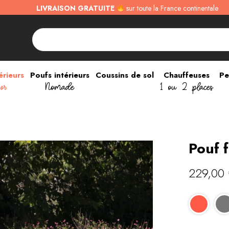
LIVRAISON GRATUITE
sur toute la France continentale
érieurs
Poufs intérieurs
Coussins de sol
Chauffeuses
Pe
or
Nomade
1 ou 2 places
Pouf f
229,00