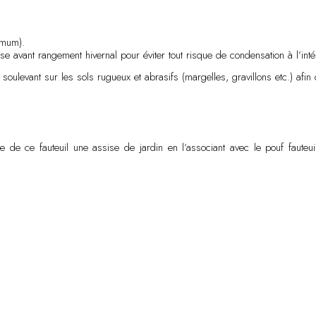
imum).
sse avant rangement hivernal pour éviter tout risque de condensation à l’int
levant sur les sols rugueux et abrasifs (margelles, gravillons etc.) afin d
de ce fauteuil une assise de jardin en l’associant avec le pouf fauteuil