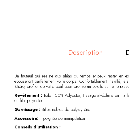
Description
D
Un fauteuil qui résiste aux aléas du temps et peux rester en ex
épouseront parfaitement votre corps. Confortablement installé, lai
têtière, profiter de votre pouf pour bronze au soleils sur la terra
Revêtement :
Toile 100% Polyester, Tissage alvéolaire en mail
en filet polyester
Garnissage :
Billes nobles de polystyrène
Accessoire:
1 poignée de manipulation
Conseils d’utilisation :