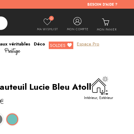
BESOIN D'AIDE ?
0
MA WISHLIST
MON COMPTE
MON PANIER
aux véritables
Déco
Espace Pro
Prestige
SOLDES
auteuil Lucie Bleu Atoll
Intérieur, Extérieur
€