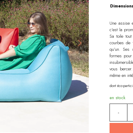
Dimension
Une assise e
c’est la prom
Sa toile tou
courbes de v
qu’un. Ses 
formes pour 
insubmersibl
vous bercer.
même en intér
dont éco-partic
en stock