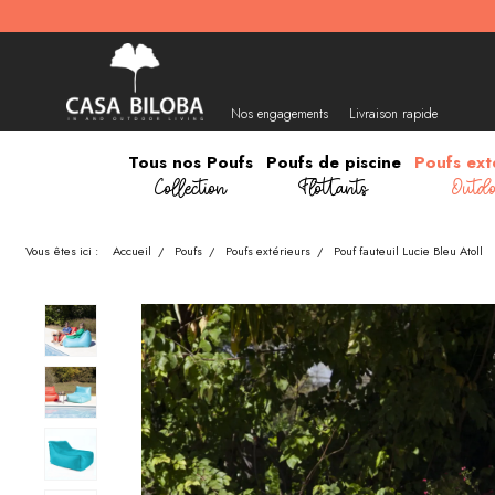
Nos engagements
Livraison rapide
Tous nos Poufs
Poufs de piscine
Poufs ext
Collection
Flottants
Outdo
Vous êtes ici :
Accueil
/
Poufs
/
Poufs extérieurs
/
Pouf fauteuil Lucie Bleu Atoll