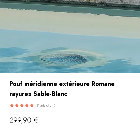
Pouf méridienne extérieure Romane
rayures Sable-Blanc
(
1
avis client)
Noté
5.00
299,90
€
sur 5 basé
sur
notation
1
client