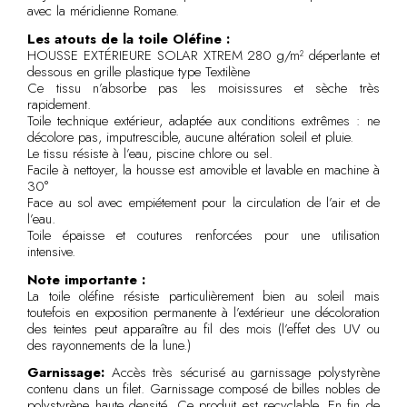
avec la méridienne Romane.
Les atouts de la toile Oléfine :
HOUSSE EXTÉRIEURE SOLAR XTREM 280 g/m² déperlante et
dessous en grille plastique type Textilène
Ce tissu n’absorbe pas les moisissures et sèche très
rapidement.
Toile technique extérieur, adaptée aux conditions extrêmes : ne
décolore pas, imputrescible, aucune altération soleil et pluie.
Le tissu résiste à l’eau, piscine chlore ou sel.
Facile à nettoyer, la housse est amovible et lavable en machine à
30°
Face au sol avec empiétement pour la circulation de l’air et de
l’eau.
Toile épaisse et coutures renforcées pour une utilisation
intensive.
Note importante :
La toile oléfine résiste particulièrement bien au soleil mais
toutefois en exposition permanente à l’extérieur une décoloration
des teintes peut apparaître au fil des mois (l’effet des UV ou
des rayonnements de la lune.)
Garnissage:
Accès très sécurisé au garnissage polystyrène
contenu dans un filet. Garnissage composé de billes nobles de
polystyrène haute densité. Ce produit est recyclable. En fin de