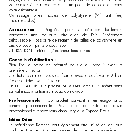
vie pensez à le rapporter dans un point de collecte ou dans
votre déchetterie.
Garnissage billes nobles de polystyrène (M1 anti feu,
imputrescibles)
Accessoires
: Poignées pour la déplacer facilement
permettant une meilleure circulation de l’air. Entièrement
déhoussable. Possibilité de regarnir de billes de polystyrène en
cas de besoin par zip sécurisée.
UTILISATION : intérieur / extérieur tous temps
Conseils d’utilisation :
Bien lire la notice de sécurité cousue au produit avant la
première utilisation.
Une fiche d’entretien vous est fournie avec le pouf, veillez à bien
lire cette fiche avant utilisation.
En UTILISATION sur piscine ne laissez jamais un enfant sans
surveillance, attention au risque de noyade.
Professionnels :
Ce produit convient à un usage privé
comme professionnelle. Pour toute demande de devis
professionnelle rendez-vous dans l’onglet « Espace Pro »
Idées Déco :
La méridienne Romane peut également être utilisé en tant que
pouf de Piscine. Son garnissage de bille de polystyrène lui