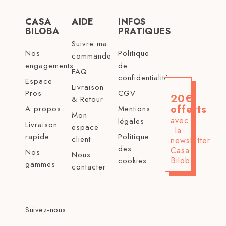
CASA
AIDE
INFOS
BILOBA
PRATIQUES
Suivre ma
Nos
Politique
commande
engagements
de
FAQ
confidentialité
Espace
Livraison
Pros
CGV
20€
& Retour
offerts
A propos
Mentions
Mon
avec
légales
Livraison
espace
la
rapide
Politique
client
newsletter
des
Casa
Nos
Nous
Biloba
cookies
gammes
contacter
Suivez-nous