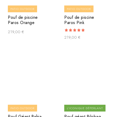
PATIO OUTDOOR
PATIO OUTDOOR
Pouf de piscine
Pouf de piscine
Paros Orange
Paros Pink
219,00
€
5.00
219,00
€
out of 5
PATIO OUTDOOR
L'ICONIQUE DÉPERLANT
Pouf Géant Bahia
Pouf géant Bilobag