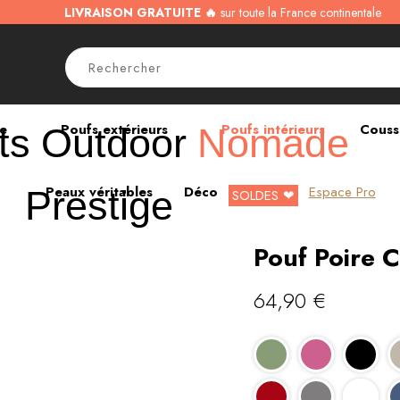
LIVRAISON GRATUITE 🔥
sur toute la France continentale
ne
Poufs extérieurs
Poufs intérieurs
Couss
ts
Outdoor
Nomade
Peaux véritables
Déco
Espace Pro
Prestige
SOLDES ❤
Pouf Poire 
64,90
€