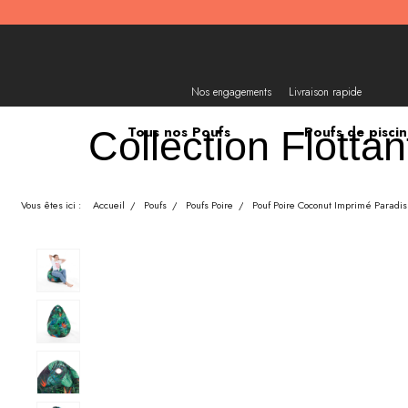
Nos engagements
Livraison rapide
Tous nos Poufs
Poufs de pisci
Collection
Flottan
Vous êtes ici :
Accueil
/
Poufs
/
Poufs Poire
/
Pouf Poire Coconut Imprimé Paradis