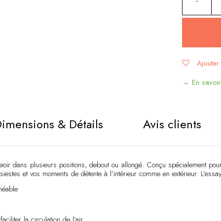
Ajouter 
Alternative
→ En savoir 
imensions & Détails
Avis clients
r dans plusieurs positions, debout ou allongé. Conçu spécialement pour se
iestes et vos moments de détente à l’intérieur comme en extérieur. L’essaye
méable
iliter la circulation de l’air