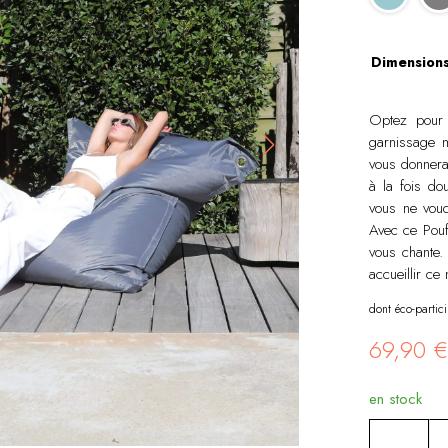
Dimension
Optez pour 
garnissage m
vous donnera
à la fois do
vous ne voud
Avec ce Pouf
vous chante. 
accueillir ce
dont éco-partic
69,90
€
en stock