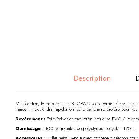
Description
D
Multifonction, le maxi coussin BILOBAG vous permet de vous asseoi
maison. Il deviendra rapidement votre partenaire préféré pour vos s
Revêtement :
Toile Polyester enduction intérieure PVC / imper
Garnissage :
100 % granules de polystyrène recyclé - 170 L
Accessoires
: Œillet métal. Angle avec pochette d’aération pour fac