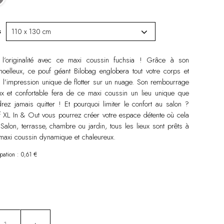
s
l’originalité avec ce maxi coussin fuchsia ! Grâce à son
oelleux, ce pouf géant Bilobag englobera tout votre corps et
 l’impression unique de flotter sur un nuage. Son rembourrage
ux et confortable fera de ce maxi coussin un lieu unique que
rez jamais quitter ! Et pourquoi limiter le confort au salon ?
 XL In & Out vous pourrez créer votre espace détente où cela
Salon, terrasse, chambre ou jardin, tous les lieux sont prêts à
 maxi coussin dynamique et chaleureux.
ipation : 0,61 €