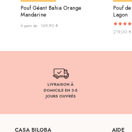
Pouf Géant Bahia Orange
Pouf de
Mandarine
Lagon
149,90
€
À partir de :
5.00
219,00
€
out of 5
LIVRAISON À
DOMICILE EN 3-5
JOURS OUVRÉS
CASA BILOBA
AIDE