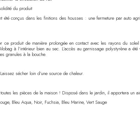
olidité du produit
 été conçus dans les finitions des housses : une fermeture par auto agri
er ce produit de manière prolongée en contact avec les rayons du soleil 
 Bilobag à l’intérieur bien au sec. L’accès au garnissage polystyrène a ét
 les granules à la bouche.
aissez sécher loin d’une source de chaleur.
 toutes les pièces de la maison ! Disposé dans le jardin, il apportera un air
Rouge, Bleu Aqua, Noir, Fuchsia, Bleu Marine, Vert Sauge