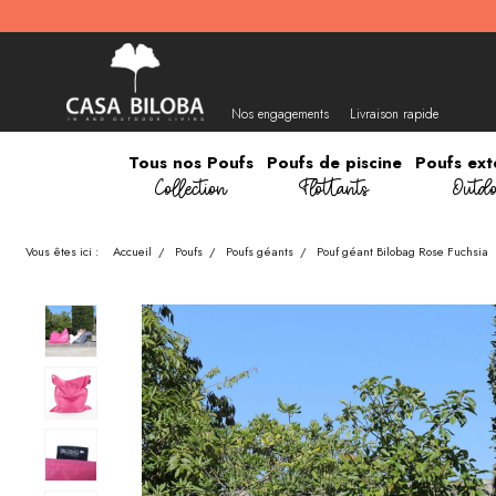
Nos engagements
Livraison rapide
Tous nos Poufs
Poufs de piscine
Poufs ext
Collection
Flottants
Outdo
Vous êtes ici :
Accueil
/
Poufs
/
Poufs géants
/
Pouf géant Bilobag Rose Fuchsia