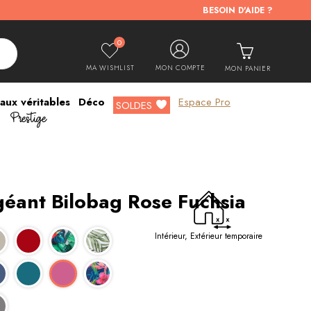
BESOIN D'AIDE ?
0
MA WISHLIST
MON COMPTE
MON PANIER
aux véritables
Déco
Espace Pro
Prestige
SOLDES
géant Bilobag Rose Fuchsia
Intérieur, Extérieur temporaire