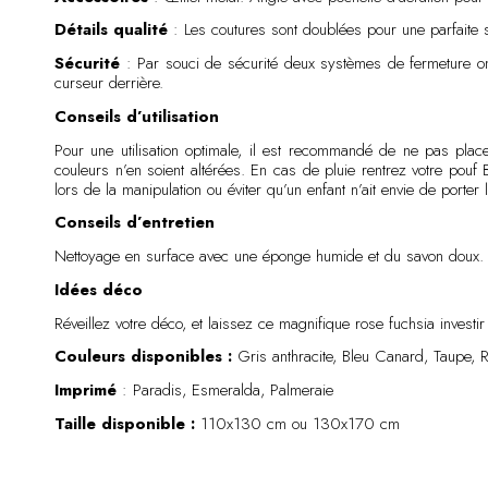
Détails qualité
: Les coutures sont doublées pour une parfaite s
Sécurité
: Par souci de sécurité deux systèmes de fermeture ont
curseur derrière.
Conseils d’utilisation
Pour une utilisation optimale, il est recommandé de ne pas plac
couleurs n’en soient altérées. En cas de pluie rentrez votre pouf
lors de la manipulation ou éviter qu’un enfant n’ait envie de porter
Conseils d’entretien
Nettoyage en surface avec une éponge humide et du savon doux. L
Idées déco
Réveillez votre déco, et laissez ce magnifique rose fuchsia investir
Couleurs disponibles :
Gris anthracite, Bleu Canard, Taupe, 
Imprimé
: Paradis, Esmeralda, Palmeraie
Taille disponible :
110x130 cm ou 130x170 cm