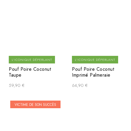
L'ICONIQUE DÉPERLANT
L'ICONIQUE DÉPERLANT
Pouf Poire Coconut
Pouf Poire Coconut
Taupe
Imprimé Palmeraie
59,90
€
64,90
€
VICTIME DE SON SUCCÈS