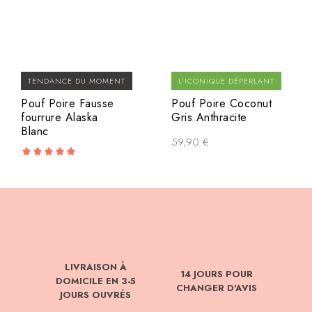
TENDANCE DU MOMENT
L'ICONIQUE DÉPERLANT
Pouf Poire Fausse
Pouf Poire Coconut
fourrure Alaska
Gris Anthracite
Blanc
59,90
€
5.00
out of 5
LIVRAISON À
14 JOURS POUR
DOMICILE EN 3-5
CHANGER D'AVIS
JOURS OUVRÉS