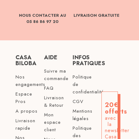
NOUS CONTACTER AU
LIVRAISON GRATUITE
05 86 86 97 20
CASA
AIDE
INFOS
BILOBA
PRATIQUES
Suivre ma
Nos
Politique
commande
engagements
de
FAQ
confidentialité
Espace
Livraison
Pros
CGV
20€
& Retour
offerts
A propos
Mentions
Mon
avec
légales
Livraison
espace
la
rapide
Politique
client
newsletter
des
Casa
Nos