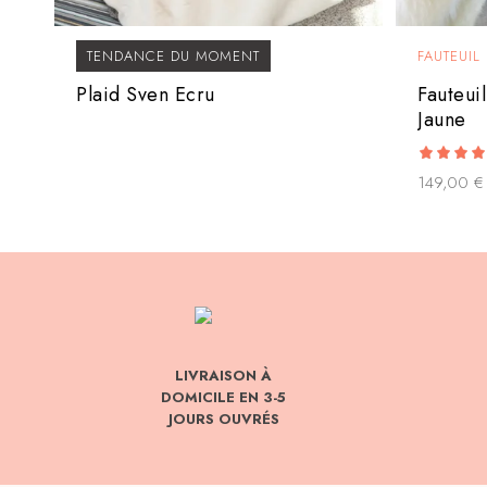
TENDANCE DU MOMENT
FAUTEUIL
Plaid Sven Ecru
Fauteuil
Jaune
5.00
149,00
€
out of 5
LIVRAISON À
DOMICILE EN 3-5
JOURS OUVRÉS