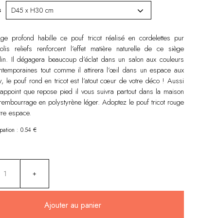
s
e profond habille ce pouf tricot réalisé en cordelettes pur
olis reliefs renforcent l’effet matière naturelle de ce siège
lin. Il dégagera beaucoup d’éclat dans un salon aux couleurs
ntemporaines tout comme il attirera l’œil dans un espace aux
, le pouf rond en tricot est l’atout cœur de votre déco ! Aussi
’appoint que repose pied il vous suivra partout dans la maison
rembourrage en polystyrène léger. Adoptez le pouf tricot rouge
tre espace.
ipation : 0.54 €
Ajouter au panier