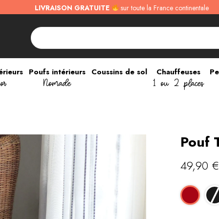
LIVRAISON GRATUITE
sur toute la France continentale
érieurs
Poufs intérieurs
Coussins de sol
Chauffeuses
Pe
or
Nomade
1 ou 2 places
Pouf 
49,90
€