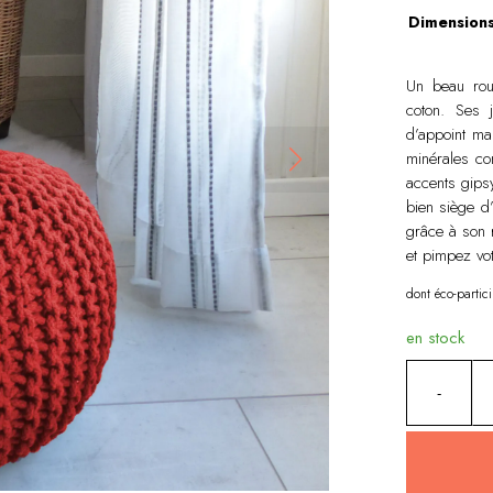
Dimension
Un beau roug
coton. Ses j
d’appoint ma
minérales co
accents gipsy
bien siège d
grâce à son 
et pimpez vo
dont éco-partic
en stock