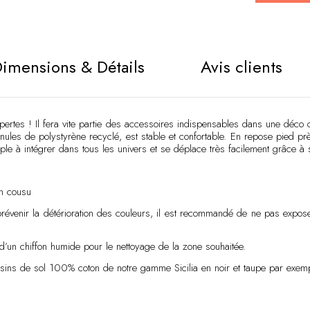
Alternative
imensions & Détails
Avis clients
ertes ! Il fera vite partie des accessoires indispensables dans une déco 
nules de polystyrène recyclé, est stable et confortable. En repose pied p
mple à intégrer dans tous les univers et se déplace très facilement grâce à 
on cousu
e prévenir la détérioration des couleurs, il est recommandé de ne pas expo
 d’un chiffon humide pour le nettoyage de la zone souhaitée.
ussins de sol 100% coton de notre gamme Sicilia en noir et taupe par exem