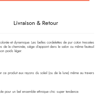
:
Livraison & Retour
colorée et dynamique. Les belles cordelettes de pur coton tressées
rès de la cheminée, siège d’appoint dans le salon ou même fauteuil
son poids léger.
ser ce produit aux rayons du soleil (ou de la lune) même au travers
ple pour un bel ensemble ethnique chic super tendance.