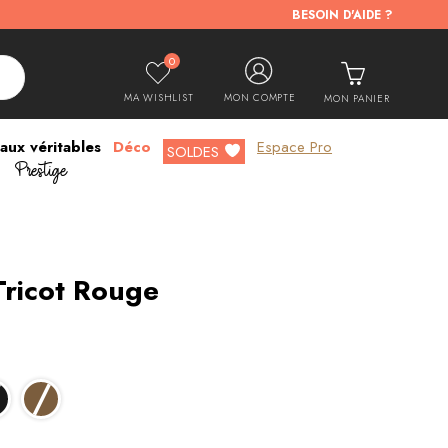
BESOIN D'AIDE ?
0
MA WISHLIST
MON COMPTE
MON PANIER
aux véritables
Déco
Espace Pro
Prestige
SOLDES
Tricot Rouge